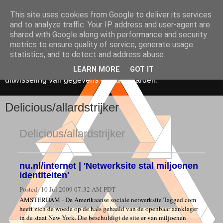
This site uses cookies from Google to deliver its services
Media, Onderwijs &
and to analyze traffic. Your IP address and user-agent are
shared with Google along with performance and security
Innovatie
metrics to ensure quality of service, generate usage
statistics, and to detect and address abuse.
De toepassing van ICT in onderwijs. Gericht op hergebruik,
LEARN MORE
GOT IT
uitwisseling van gegevens en standaarden.
Delicious/allardstrijker
Delicious/allardstrijker
nu.nl/internet | 'Netwerksite stal miljoenen
identiteiten'
Posted:
10 Jul 2009 07:32 AM PDT
AMSTERDAM - De Amerikaanse sociale netwerksite Tagged.com
heeft zich de woede op de hals gehaald van de openbaar aanklager
in de staat New York. Die beschuldigt de site er van miljoenen