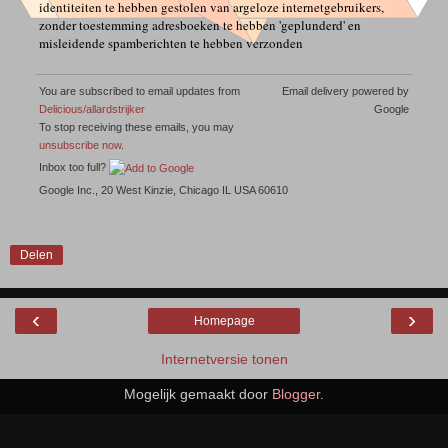
identiteiten te hebben gestolen van argeloze internetgebruikers,
zonder toestemming adresboeken te hebben 'geplunderd' en
misleidende spamberichten te hebben verzonden
You are subscribed to email updates from
Email delivery powered by
Delicious/allardstrijker
Google
To stop receiving these emails, you may
unsubscribe now
.
Inbox too full?
Google Inc., 20 West Kinzie, Chicago IL USA 60610
Delen
‹
›
Homepage
Internetversie tonen
Mogelijk gemaakt door
Blogger
.