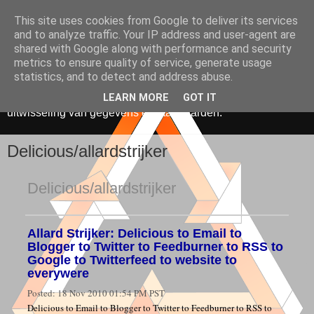
This site uses cookies from Google to deliver its services
Media, Onderwijs &
and to analyze traffic. Your IP address and user-agent are
shared with Google along with performance and security
Innovatie
metrics to ensure quality of service, generate usage
statistics, and to detect and address abuse.
De toepassing van ICT in onderwijs. Gericht op hergebruik,
LEARN MORE
GOT IT
uitwisseling van gegevens en standaarden.
Delicious/allardstrijker
Delicious/allardstrijker
Allard Strijker: Delicious to Email to
Blogger to Twitter to Feedburner to RSS to
Google to Twitterfeed to website to
everywere
Posted:
18 Nov 2010 01:54 PM PST
Delicious to Email to Blogger to Twitter to Feedburner to RSS to