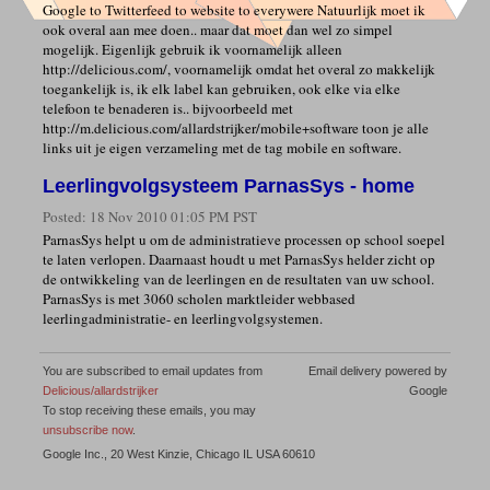
Google to Twitterfeed to website to everywere Natuurlijk moet ik
ook overal aan mee doen.. maar dat moet dan wel zo simpel
mogelijk. Eigenlijk gebruik ik voornamelijk alleen
http://delicious.com/, voornamelijk omdat het overal zo makkelijk
toegankelijk is, ik elk label kan gebruiken, ook elke via elke
telefoon te benaderen is.. bijvoorbeeld met
http://m.delicious.com/allardstrijker/mobile+software toon je alle
links uit je eigen verzameling met de tag mobile en software.
Leerlingvolgsysteem ParnasSys - home
Posted:
18 Nov 2010 01:05 PM PST
ParnasSys helpt u om de administratieve processen op school soepel
te laten verlopen. Daarnaast houdt u met ParnasSys helder zicht op
de ontwikkeling van de leerlingen en de resultaten van uw school.
ParnasSys is met 3060 scholen marktleider webbased
leerlingadministratie- en leerlingvolgsystemen.
You are subscribed to email updates from
Email delivery powered by
Delicious/allardstrijker
Google
To stop receiving these emails, you may
unsubscribe now
.
Google Inc., 20 West Kinzie, Chicago IL USA 60610