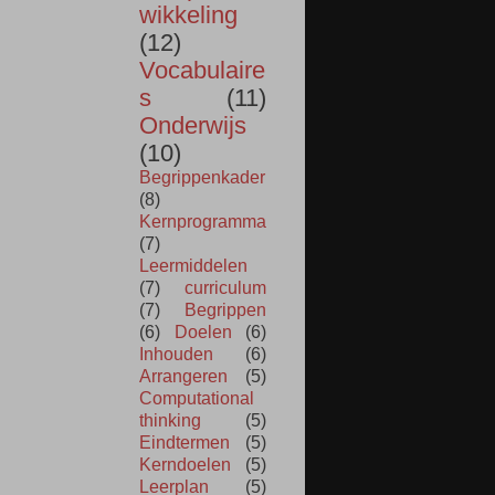
wikkeling
(12)
Vocabulaire
s
(11)
Onderwijs
(10)
Begrippenkader
(8)
Kernprogramma
(7)
Leermiddelen
(7)
curriculum
(7)
Begrippen
(6)
Doelen
(6)
Inhouden
(6)
Arrangeren
(5)
Computational
thinking
(5)
Eindtermen
(5)
Kerndoelen
(5)
Leerplan
(5)