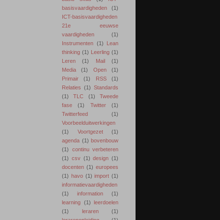
basisvaardigheden
(1)
ICT-basisvaardigheden
21e eeuwse
vaardigheden
(1)
Instrumenten
(1)
Lean
thinking
(1)
Leerling
(1)
Leren
(1)
Mail
(1)
Media
(1)
Open
(1)
Primair
(1)
RSS
(1)
Relaties
(1)
Standards
(1)
TLC
(1)
Tweede
fase
(1)
Twitter
(1)
Twitterfeed
(1)
Voorbeelduitwerkingen
(1)
Voortgezet
(1)
agenda
(1)
bovenbouw
(1)
continu verbeteren
(1)
csv
(1)
design
(1)
docenten
(1)
europees
(1)
havo
(1)
import
(1)
informatievaardigheden
(1)
information
(1)
learning
(1)
leerdoelen
(1)
leraren
(1)