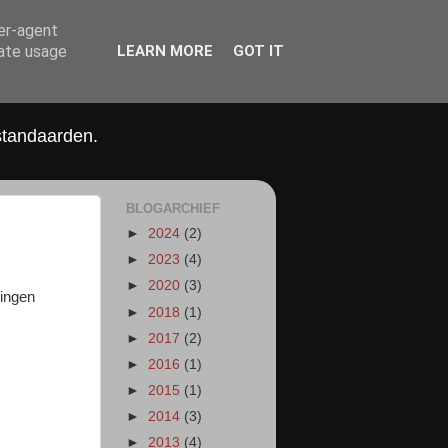
ser-agent
rate usage
LEARN MORE
GOT IT
standaarden.
BLOGARCHIEF
►
2024
(2)
►
2023
(4)
►
2020
(3)
mingen
►
2018
(1)
►
2017
(2)
►
2016
(1)
►
2015
(1)
►
2014
(3)
►
2013
(4)