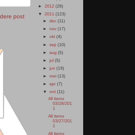
►
2012
(28)
▼
2011
(123)
dere post
►
dec
(11)
►
nov
(17)
►
okt
(4)
►
sep
(10)
►
aug
(5)
►
jul
(5)
►
jun
(19)
►
mei
(13)
►
apr
(7)
▼
mrt
(11)
All items
03/28/201
1
All items
03/27/201
1
All items