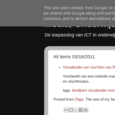
This site uses cookies from Google to de
are shared with Google along with perfo
statistics, and to detect and address a
Media, Onderwijs
De toepassing van ICT in onderwij
All items 03/18/2011
Visualisatie van vluchten van 
Voorbeeld van een website waar
en vluchtroutes.
tags:
leerlijnen
visualisatie
voor
Posted from
Diigo
. The rest of my fa