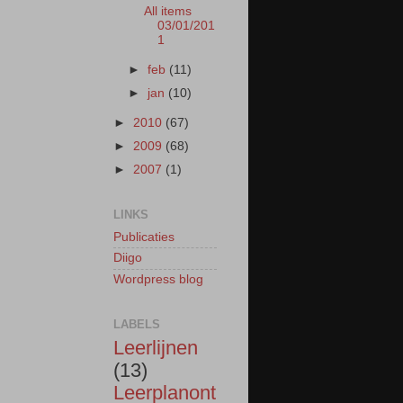
All items
03/01/201
1
►
feb
(11)
►
jan
(10)
►
2010
(67)
►
2009
(68)
►
2007
(1)
LINKS
Publicaties
Diigo
Wordpress blog
LABELS
Leerlijnen
(13)
Leerplanont