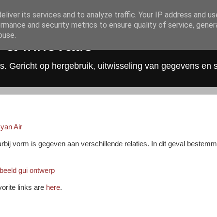
liver its services and to analyze traffic. Your IP address and u
rmance and security metrics to ensure quality of service, gene
buse.
 & Innovatie
s. Gericht op hergebruik, uitwisseling van gegevens en 
Ryan Air
bij vorm is gegeven aan verschillende relaties. In dit geval bestem
beeld
gui
ontwerp
vorite links are
here
.