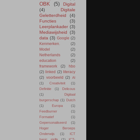
OBK
(5)
Digital
(4)
Digitale
Geletterdheid
(4)
Functies
(3)
Leerplankader
(3)
Mediawijsheid
(3)
data
(3)
Google
(2)
Kenmerken.
(2)
Model
(2)
Netherlands
(2)
education
(2)
framework
(2)
hbo
(2)
linked
(2)
literacy
(2)
voorbeeld
(2)
AI
(1)
Creativiteit
(1)
Definitie
(1)
Delicous
(1)
Digitaal
burgerschap
(1)
Dutch
(1)
Europa
(1)
Feedburner
(1)
Formatief
(1)
Gepersonaliseerd
(1)
Hoger Beroeps
Onderwijs
(1)
ICT
basic skills
(1)
ICT-