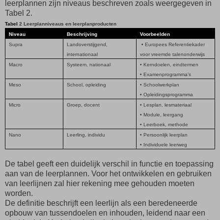
leerplannen zijn niveaus beschreven zoals weergegeven in
Tabel 2.
Tabel
2 Leerplanniveaus en leerplanproducten
Niveau
Beschrijving
Voorbeelden
Supra
Landoverstijgend,
• Europees Referentiekader
internationaal
voor vreemde talenonderwijs
Macro
Systeem, nationaal
• Kerndoelen, eindtermen
• Examenprogramma’s
Meso
School, opleiding
• Schoolwerkplan
• Opleidingsprogramma
Micro
Groep, docent
• Lesplan, lesmateriaal
• Module, leergang
• Leerboek, methode
Nano
Leerling, individu
• Persoonlijk leerplan
• Individuele leerweg
De tabel geeft een duidelijk verschil in functie en toepassing
aan van de leerplannen. Voor het ontwikkelen en gebruiken
van leerlijnen zal hier rekening mee gehouden moeten
worden.
De definitie beschrijft een leerlijn als een beredeneerde
opbouw van tussendoelen en inhouden, leidend naar een