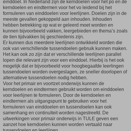
einddoel. In Nederland zijn de kerndoelen voor het po en de
kerndoelen en eindtermen voor het vo leidend bij het
formuleren van einddoelen voor leerlijnen. Doelen zijn in de
meeste gevallen gekoppeld aan inhouden. Inhouden
hebben betrekking op wat er geleerd moet worden en
kunnen bijvoorbeeld vakken, leergebieden en thema’s zoals
de tien tijdvakken bij geschiedenis zijn.
Er kunnen dus meerdere leerlijnen ontwikkeld worden die
ook van verschillende tussendoelen gebruik kunnen maken.
Het kan ook zo zijn dat er verschillende leerlijnen parallel
lopen die relevant zijn voor een einddoel. Hierbij is het ook
mogelijk dat er bijvoorbeeld voor hoogbegaafde leerlingen
tussendoelen worden overgeslagen, ze sneller doorlopen of
alternatieve tussendoelen nodig hebben.
Voor het primair en voortzet onderwijs kunnen de
kerndoelen en eindtermen gebruikt worden om einddoelen
voor leerlijnen te formuleren. Door de kerndoelen en
eindtermen als uitgangspunt te gebruiken voor het
formuleren van einddoelen en tussendoelen kan ook
samenhang en continuïteit worden nagestreefd. De
uitwerkingen voor primair onderwijs in TULE geven een
aanzet hoe kerndoelen kunnen worden vertaald naar
tussendoelen en leerlijnen.