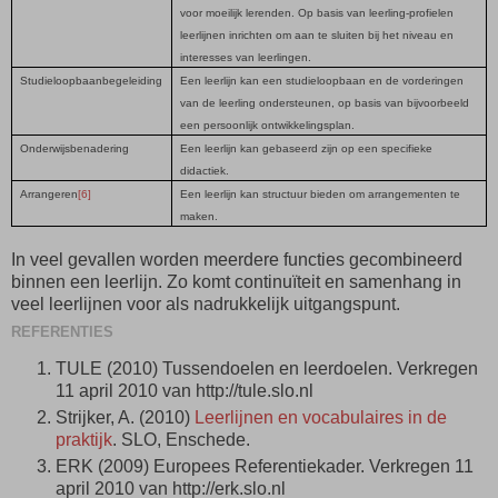
voor moeilijk lerenden. Op basis van leerling-profielen
leerlijnen inrichten om aan te sluiten bij het niveau en
interesses van leerlingen.
Studieloopbaanbegeleiding
Een leerlijn kan een studieloopbaan en de vorderingen
van de leerling ondersteunen, op basis van bijvoorbeeld
een persoonlijk ontwikkelingsplan.
Onderwijsbenadering
Een leerlijn kan gebaseerd zijn op een specifieke
didactiek.
Arrangeren
[6]
Een leerlijn kan structuur bieden om arrangementen te
maken.
In veel gevallen worden meerdere functies gecombineerd
binnen een leerlijn. Zo komt continuïteit en samenhang in
veel leerlijnen voor als nadrukkelijk uitgangspunt.
REFERENTIES
TULE (2010) Tussendoelen en leerdoelen. Verkregen
11 april 2010 van http://tule.slo.nl
Strijker, A. (2010)
Leerlijnen en vocabulaires in de
praktijk
. SLO, Enschede.
ERK (2009) Europees Referentiekader. Verkregen 11
april 2010 van http://erk.slo.nl