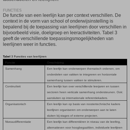
FUNCTIES
De functie van een leerlijn kan per context verschillen. De
context in de vorm van school of onderwijsinstelling is
bepalend bij de toepassing van leerlijnen door verschillen in
bijvoorbeeld visie, doelgroep en leeractiviteiten. Tabel 3
geeft de verschillende toepassingsmogelijkheden van
leerlijnen weer in functies.
Tabel
3 Functies van leerlijnen
Functie
Omschrijving
Samenhang
Een leerlijn kan onderwerpen thematisch ordenen, om
onderdelen van vakken te integreren en horizontale
samenhang tussen vakken te stimuleren.
Continuïteit
Een leerlijn kan over verschillende leerjaren en tussen
sectoren heen verticale samenhang ondersteunen. Ook:
aansluiten op internationale referentiekaders.
Organisatorisch
Een leerlijn kan op basis van roostertechnische kaders
leerlijnen organiseren om onderwerpen aan te laten
sluiten bij stages of externe projecten.
Niveaudifferentiatie
Een leerlijn kan differentiëren in niveau van de leerling,
alternatieven voor hoogbegaafden, individuele leerlijnen