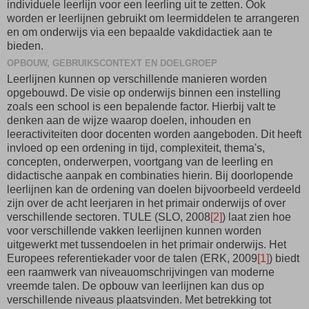
individuele leerlijn voor een leerling uit te zetten. Ook
worden er leerlijnen gebruikt om leermiddelen te arrangeren
en om onderwijs via een bepaalde vakdidactiek aan te
bieden.
OPBOUW, GEBRUIKSCONTEXT EN DOELGROEP
Leerlijnen kunnen op verschillende manieren worden
opgebouwd. De visie op onderwijs binnen een instelling
zoals een school is een bepalende factor. Hierbij valt te
denken aan de wijze waarop doelen, inhouden en
leeractiviteiten door docenten worden aangeboden. Dit heeft
invloed op een ordening in tijd, complexiteit, thema's,
concepten, onderwerpen, voortgang van de leerling en
didactische aanpak en combinaties hierin. Bij doorlopende
leerlijnen kan de ordening van doelen bijvoorbeeld verdeeld
zijn over de acht leerjaren in het primair onderwijs of over
verschillende sectoren. TULE (SLO, 2008
[2]
) laat zien hoe
voor verschillende vakken leerlijnen kunnen worden
uitgewerkt met tussendoelen in het primair onderwijs. Het
Europees referentiekader voor de talen (ERK, 2009
[1]
) biedt
een raamwerk van niveauomschrijvingen van moderne
vreemde talen. De opbouw van leerlijnen kan dus op
verschillende niveaus plaatsvinden. Met betrekking tot