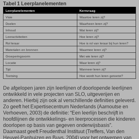
Tabel 1 Leerplanelementen
Leerplanelementen
Kernvraag
Visie
Waartoe leren zij?
Doelen
Waarheen leren zij?
Inhoud
Wat leren zij?
Leeractiviteiten
Hoe leren zij?
Rol leraar
Hoe is rol van leraar bij hun leren?
Materialen en bronnen
Waarmee leren zij?
Groeperingsvorm
Met wie leren zij?
Locatie
Waar leren zij?
Tijd
Wanneer leren zij?
Toetsing
Hoe wordt hun leren getoetst?
De afgelopen jaren zijn leerlijnen of doorlopende leerlijnen
ontwikkeld in vele projecten van SLO, uitgeverijen en
anderen. Hierbij zijn ook al verschillende definities geleverd.
Zo geeft het Expertisecentrum Nederlands (Aarnoutse en
Verhoeven, 2003) de definitie: “Een leerlijn beschrijft in
hoofdlijnen de ontwikkelings- en leerprocessen die kinderen
doorlopen op basis van gegeven onderwijsbasis”.
Daarnaast geeft Freudenthal Instituut (Treffers, Van den
Heuvel-Panhuizen en Buys, 2004) voor het ontwerpen van