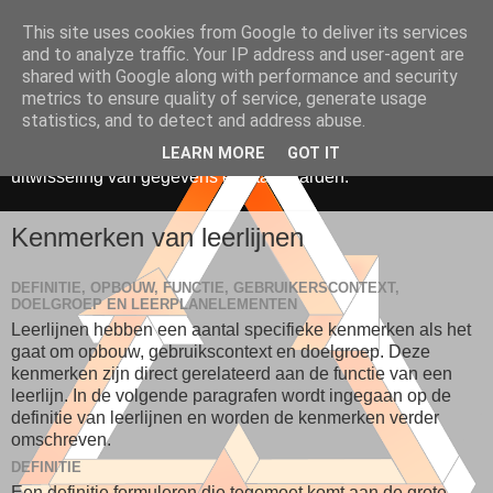
This site uses cookies from Google to deliver its services
Media, Onderwijs &
and to analyze traffic. Your IP address and user-agent are
shared with Google along with performance and security
Innovatie
metrics to ensure quality of service, generate usage
statistics, and to detect and address abuse.
De toepassing van ICT in onderwijs. Gericht op hergebruik,
LEARN MORE
GOT IT
uitwisseling van gegevens en standaarden.
Kenmerken van leerlijnen
DEFINITIE, OPBOUW, FUNCTIE, GEBRUIKERSCONTEXT,
DOELGROEP EN LEERPLANELEMENTEN
Leerlijnen hebben een aantal specifieke kenmerken als het
gaat om opbouw, gebruikscontext en doelgroep. Deze
kenmerken zijn direct gerelateerd aan de functie van een
leerlijn. In de volgende paragrafen wordt ingegaan op de
definitie van leerlijnen en worden de kenmerken verder
omschreven.
DEFINITIE
Een definitie formuleren die tegemoet komt aan de grote