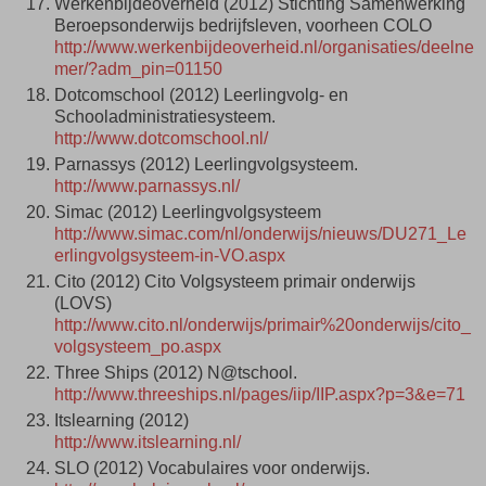
Werkenbijdeoverheid (2012) Stichting Samenwerking
Beroepsonderwijs bedrijfsleven, voorheen COLO
http://www.werkenbijdeoverheid.nl/organisaties/deelne
mer/?adm_pin=01150
Dotcomschool (2012) Leerlingvolg- en
Schooladministratiesysteem.
http://www.dotcomschool.nl/
Parnassys (2012) Leerlingvolgsysteem.
http://www.parnassys.nl/
Simac (2012) Leerlingvolgsysteem
http://www.simac.com/nl/onderwijs/nieuws/DU271_Le
erlingvolgsysteem-in-VO.aspx
Cito (2012) Cito Volgsysteem primair onderwijs
(LOVS)
http://www.cito.nl/onderwijs/primair%20onderwijs/cito_
volgsysteem_po.aspx
Three Ships (2012) N@tschool.
http://www.threeships.nl/pages/iip/IIP.aspx?p=3&e=71
Itslearning (2012)
http://www.itslearning.nl/
SLO (2012) Vocabulaires voor onderwijs.