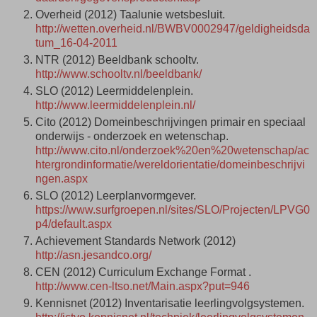
Overheid (2012) Taalunie wetsbesluit.
http://wetten.overheid.nl/BWBV0002947/geldigheidsda
tum_16-04-2011
NTR (2012) Beeldbank schooltv.
http://www.schooltv.nl/beeldbank/
SLO (2012) Leermiddelenplein.
http://www.leermiddelenplein.nl/
Cito (2012) Domeinbeschrijvingen primair en speciaal
onderwijs - onderzoek en wetenschap.
http://www.cito.nl/onderzoek%20en%20wetenschap/ac
htergrondinformatie/wereldorientatie/domeinbeschrijvi
ngen.aspx
SLO (2012) Leerplanvormgever.
https://www.surfgroepen.nl/sites/SLO/Projecten/LPVG0
p4/default.aspx
Achievement Standards Network (2012)
http://asn.jesandco.org/
CEN (2012) Curriculum Exchange Format .
http://www.cen-ltso.net/Main.aspx?put=946
Kennisnet (2012) Inventarisatie leerlingvolgsystemen.