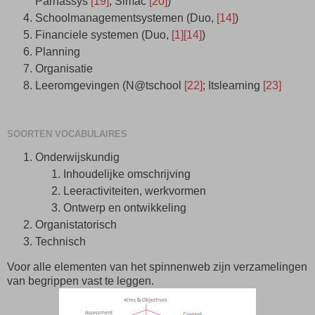
Parnassys
[19]
; Simac
[20]
)
Schoolmanagementsystemen (Duo,
[14]
)
Financiele systemen (Duo,
[1]
[14]
)
Planning
Organisatie
Leeromgevingen (N@tschool
[22]
; Itslearning
[23]
SOORTEN VOCABULAIRES
Onderwijskundig
Inhoudelijke omschrijving
Leeractiviteiten, werkvormen
Ontwerp en ontwikkeling
Organistatorisch
Technisch
Voor alle elementen van het spinnenweb zijn verzamelingen
van begrippen vast te leggen.