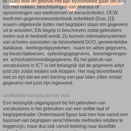
bepaald doel en gebruik.Het kan bijvoorbeeld gaan om een
lijst met vakken, beschrijvingen van niveaus of
opsommingen van werkvormen of leeractiviteiten. OCW
heeft een gegevenswoordenboek ontwikkelt (Duo, [1])
waarin uitgebreide lijsten met begrippen staan om gegevens
uit te wisselen. Elk begrip is beschreven zodat gebruikers
weten wat er bedoeld wordt. Zo kunnen informatiesystemen
van scholen aansluiten op bijvoorbeeld DUO, gemeentelijke
database, leerlingvolgsystemen, naam en adres gegevens,
op kwalicitatieeisen, opleidingsgegevens, leeromgevingen
en schooladministratiegegevens. Bij het gebruik van
vocabulaires in ICT is het belangrijk dat de gegevens altijd
juist zijn zodat relaties ook kloppen. Het mag bijvoorbeeld
niet zo zijn dat we een leerling een jaar laten zitten omdat
gegevens niet juist zijn ingevoerd.
GEBRUIKEN VAN EEN ZELFDE TAAL
Een belangrijk uitgangspunt bij het gebruiken van
vocabulaires is het gebruiken van een zelfde taal of
begrippenkader. Onderstaand figuur laat zien hoe vanuit een
basisset van begrippen verschillende methodes relaties te
leggenzijn, maar dus ook vanuit toetsing naar dezelfde