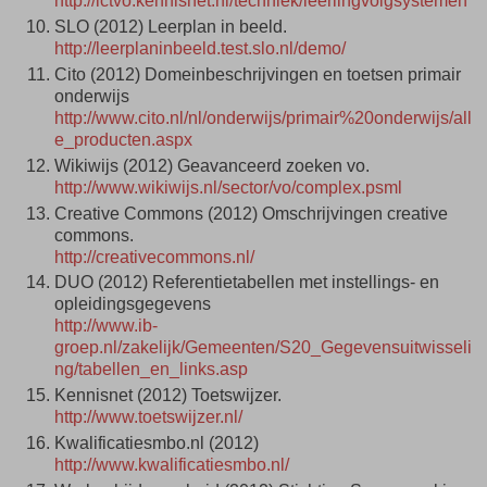
http://ictvo.kennisnet.nl/techniek/leerlingvolgsystemen
SLO (2012) Leerplan in beeld.
http://leerplaninbeeld.test.slo.nl/demo/
Cito (2012) Domeinbeschrijvingen en toetsen primair
onderwijs
http://www.cito.nl/nl/onderwijs/primair%20onderwijs/all
e_producten.aspx
Wikiwijs (2012) Geavanceerd zoeken vo.
http://www.wikiwijs.nl/sector/vo/complex.psml
Creative Commons (2012) Omschrijvingen creative
commons.
http://creativecommons.nl/
DUO (2012) Referentietabellen met instellings- en
opleidingsgegevens
http://www.ib-
groep.nl/zakelijk/Gemeenten/S20_Gegevensuitwisseli
ng/tabellen_en_links.asp
Kennisnet (2012) Toetswijzer.
http://www.toetswijzer.nl/
Kwalificatiesmbo.nl (2012)
http://www.kwalificatiesmbo.nl/