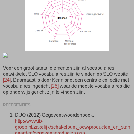
Voor een groot aantal elementen zijn al vocabulaires
ontwikkeld. SLO vocabulaires zijn te vinden op SLO webite
[24]
. Daarnaast is door Kennisnet een centrale collectie met
vocabulaires ingericht
[25]
waar de meeste vocabulaires die
op onderwijs gericht zijn te vinden zijn.
REFERENTIES
DUO (2012) Gegevenswoordenboek.
http://www.ib-
groep.nl/zakelijk/schakelpunt_ocw/producten_en_stan
daarden/gegevensproducten.asp