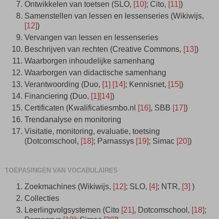
Ontwikkelen van toetsen (SLO,
[10]
; Cito,
[11]
)
Samenstellen van lessen en lessenseries (Wikiwijs,
[12]
)
Vervangen van lessen en lessenseries
Beschrijven van rechten (Creative Commons,
[13]
)
Waarborgen inhoudelijke samenhang
Waarborgen van didactische samenhang
Verantwoording (Duo,
[1]
[14]
; Kennisnet,
[15]
)
Financiering (Duo,
[1]
[14]
)
Certificaten (Kwalificatiesmbo.nl
[16]
, SBB
[17]
)
Trendanalyse en monitoring
Visitatie, monitoring, evaluatie, toetsing
(Dotcomschool,
[18]
; Parnassys
[19]
; Simac
[20]
)
TOEPASINGEN VAN VOCABULAIRES
Zoekmachines (Wikiwijs,
[12]
; SLO,
[4]
; NTR,
[3]
)
Collecties
Leerlingvolgsystemen (Cito
[21]
, Dotcomschool,
[18]
;