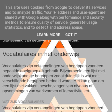
This site uses cookies from Google to deliver its services
Media, Onderwijs &
and to analyze traffic. Your IP address and user-agent are
shared with Google along with performance and security
Innovatie
metrics to ensure quality of service, generate usage
statistics, and to detect and address abuse.
De toepassing van ICT in onderwijs. Gericht op hergebruik,
LEARN MORE
GOT IT
uitwisseling van gegevens en standaarden.
Vocabulaires in het onderwijs
Vocabulaires zijn verzamelingen van begrippen voor een
bepaalde doelgroep en gebruik. Bijvoorbeeld een lijst met
onderwijskundige begrippen zodat duidelijk is wat met
verschillende begrippen bedoeld wordt. Het kan gaan om
een lijst met vakken, beschrijvingen van niveaus of
opsommingen van werkvormen of leeractiviteiten.
WAT ZIJN VOCABULAIRES
Vocabulaires zijn verzamelingen van begrippen voor een