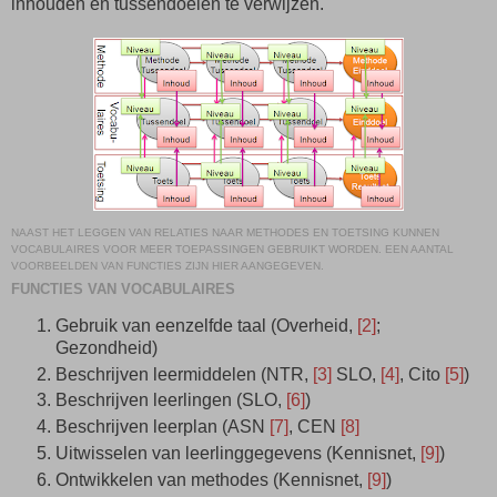
inhouden en tussendoelen te verwijzen.
NAAST HET LEGGEN VAN RELATIES NAAR METHODES EN TOETSING KUNNEN
VOCABULAIRES VOOR MEER TOEPASSINGEN GEBRUIKT WORDEN. EEN AANTAL
VOORBEELDEN VAN FUNCTIES ZIJN HIER AANGEGEVEN.
FUNCTIES VAN VOCABULAIRES
Gebruik van eenzelfde taal (Overheid,
[2]
;
Gezondheid)
Beschrijven leermiddelen (NTR,
[3]
SLO,
[4]
, Cito
[5]
)
Beschrijven leerlingen (SLO,
[6]
)
Beschrijven leerplan (ASN
[7]
, CEN
[8]
Uitwisselen van leerlinggegevens (Kennisnet,
[9]
)
Ontwikkelen van methodes (Kennisnet,
[9]
)