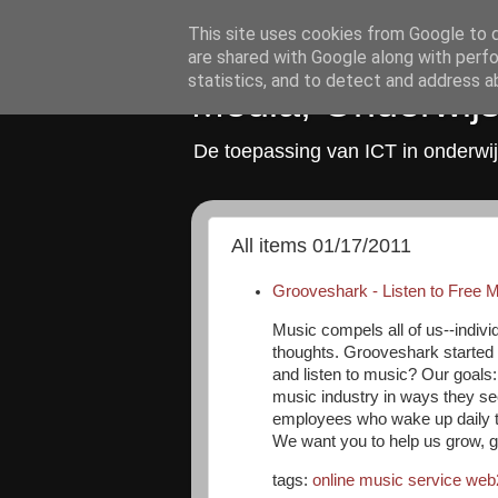
This site uses cookies from Google to de
are shared with Google along with perfo
statistics, and to detect and address a
Media, Onderwijs
De toepassing van ICT in onderwij
All items 01/17/2011
Grooveshark - Listen to Free M
Music compels all of us--individ
thoughts. Grooveshark started 
and listen to music? Our goals
music industry in ways they se
employees who wake up daily to 
We want you to help us grow, ge
tags:
online
music
service
web