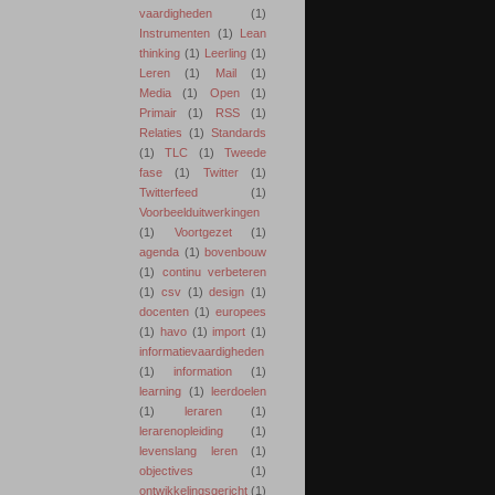
vaardigheden
(1)
Instrumenten
(1)
Lean
thinking
(1)
Leerling
(1)
Leren
(1)
Mail
(1)
Media
(1)
Open
(1)
Primair
(1)
RSS
(1)
Relaties
(1)
Standards
(1)
TLC
(1)
Tweede
fase
(1)
Twitter
(1)
Twitterfeed
(1)
Voorbeelduitwerkingen
(1)
Voortgezet
(1)
agenda
(1)
bovenbouw
(1)
continu verbeteren
(1)
csv
(1)
design
(1)
docenten
(1)
europees
(1)
havo
(1)
import
(1)
informatievaardigheden
(1)
information
(1)
learning
(1)
leerdoelen
(1)
leraren
(1)
lerarenopleiding
(1)
levenslang leren
(1)
objectives
(1)
ontwikkelingsgericht
(1)