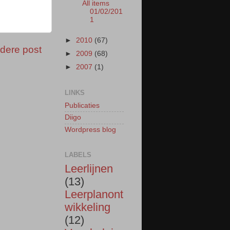
All items
01/02/201
1
►
2010
(67)
dere post
►
2009
(68)
►
2007
(1)
LINKS
Publicaties
Diigo
Wordpress blog
LABELS
Leerlijnen
(13)
Leerplanont
wikkeling
(12)