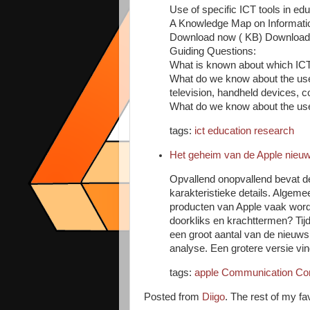
Use of specific ICT tools in ed
A Knowledge Map on Informati
Download now ( KB) Downloa
Guiding Questions:
What is known about which ICTs
What do we know about the usef
television, handheld devices, 
What do we know about the use
tags:
ict
education
research
Het geheim van de Apple nieuw
Opvallend onopvallend bevat de
karakteristieke details. Algem
producten van Apple vaak word
doorkliks en krachttermen? Ti
een groot aantal van de nieuws
analyse. Een grotere versie vind
tags:
apple
Communication
Co
Posted from
Diigo
. The rest of my fa