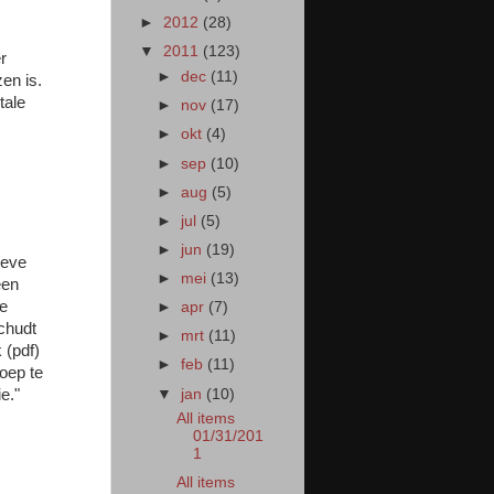
►
2012
(28)
▼
2011
(123)
r
►
dec
(11)
en is.
tale
►
nov
(17)
►
okt
(4)
►
sep
(10)
►
aug
(5)
►
jul
(5)
►
jun
(19)
ieve
►
mei
(13)
een
oe
►
apr
(7)
chudt
►
mrt
(11)
 (pdf)
►
feb
(11)
oep te
▼
jan
(10)
e."
All items
01/31/201
1
All items