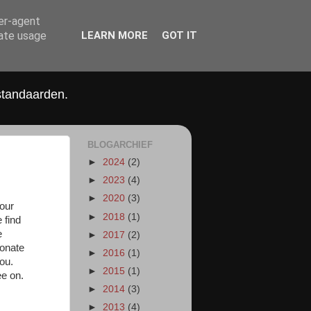
ser-agent
rate usage
LEARN MORE
GOT IT
standaarden.
BLOGARCHIEF
►
2024
(2)
►
2023
(4)
►
2020
(3)
 our
►
2018
(1)
 find
e
►
2017
(2)
ionate
►
2016
(1)
ou.
►
2015
(1)
ee on.
►
2014
(3)
►
2013
(4)