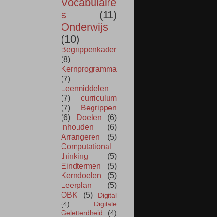
Vocabulaire
s
(11)
Onderwijs
(10)
Begrippenkader
(8)
Kernprogramma
(7)
Leermiddelen
(7)
curriculum
(7)
Begrippen
(6)
Doelen
(6)
Inhouden
(6)
Arrangeren
(5)
Computational
thinking
(5)
Eindtermen
(5)
Kerndoelen
(5)
Leerplan
(5)
OBK
(5)
Digital
(4)
Digitale
Geletterdheid
(4)