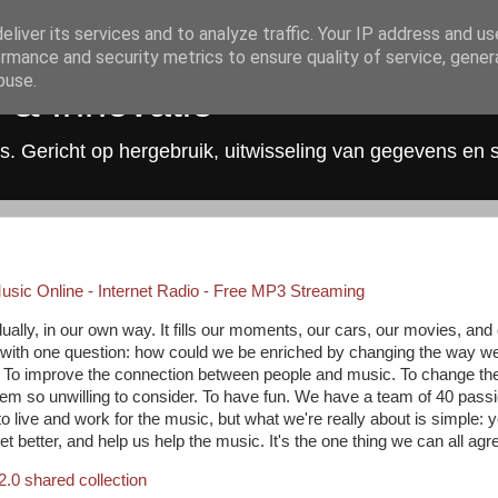
liver its services and to analyze traffic. Your IP address and u
rmance and security metrics to ensure quality of service, gene
buse.
 & Innovatie
s. Gericht op hergebruik, uitwisseling van gegevens en 
usic Online - Internet Radio - Free MP3 Streaming
ually, in our own way. It fills our moments, our cars, our movies, and
with one question: how could we be enriched by changing the way we
: To improve the connection between people and music. To change th
em so unwilling to consider. To have fun. We have a team of 40 pass
live and work for the music, but what we're really about is simple: y
t better, and help us help the music. It's the one thing we can all agr
2.0
shared
collection