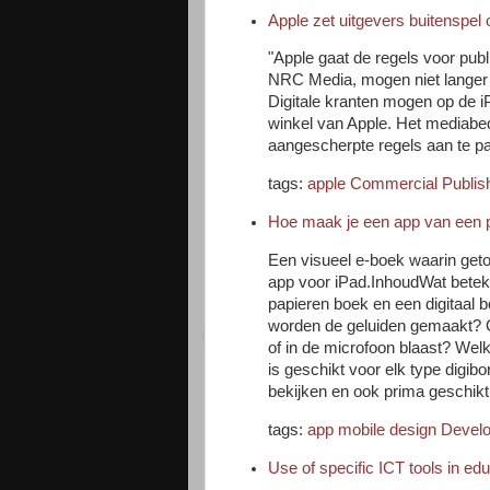
Apple zet uitgevers buitenspel o
"Apple gaat de regels voor pub
NRC Media, mogen niet langer 
Digitale kranten mogen op de i
winkel van Apple. Het mediabed
aangescherpte regels aan te pa
tags:
apple
Commercial
Publis
Hoe maak je een app van een 
Een visueel e-boek waarin geto
app voor iPad.InhoudWat beteke
papieren boek en een digitaal 
worden de geluiden gemaakt? Op
of in de microfoon blaast? We
is geschikt voor elk type digi
bekijken en ook prima geschikt
tags:
app
mobile
design
Devel
Use of specific ICT tools in edu