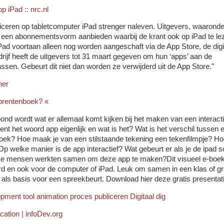
p iPad :: nrc.nl
liceren op tabletcomputer iPad strenger naleven. Uitgevers, waaronde
een abonnementsvorm aanbieden waarbij de krant ook op iPad te lez
Pad voortaan alleen nog worden aangeschaft via de App Store, de digi
rijf heeft de uitgevers tot 31 maart gegeven om hun ‘apps’ aan de
ssen. Gebeurt dit niet dan worden ze verwijderd uit de App Store."
her
prentenboek? «
ond wordt wat er allemaal komt kijken bij het maken van een interact
nt het woord app eigenlijk en wat is het? Wat is het verschil tussen 
boek? Hoe maak je van een stilstaande tekening een tekenfilmpje? H
 welke manier is de app interactief? Wat gebeurt er als je de ipad s
lke mensen werkten samen om deze app te maken?Dit visueel e-boek
bord en ook voor de computer of iPad. Leuk om samen in een klas of gr
 als basis voor een spreekbeurt. Download hier deze gratis presentati
opment
tool
animation
proces
publiceren
Digitaal
dig
cation | infoDev.org