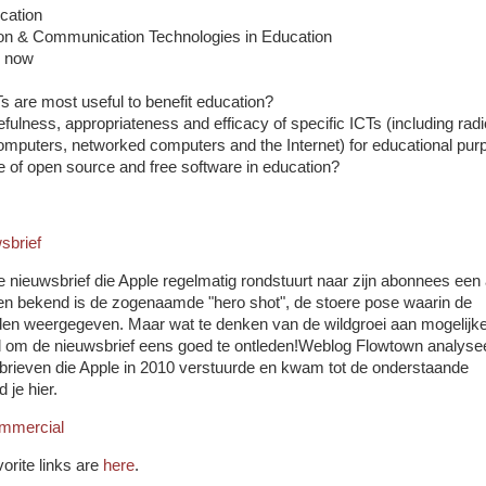
ucation
on & Communication Technologies in Education
d now
 are most useful to benefit education?
ulness, appropriateness and efficacy of specific ICTs (including radi
computers, networked computers and the Internet) for educational pu
 of open source and free software in education?
sbrief
 nieuwsbrief die Apple regelmatig rondstuurt naar zijn abonnees een 
een bekend is de zogenaamde "hero shot", de stoere pose waarin de
en weergegeven. Maar wat te denken van de wildgroei aan mogelijk
jd om de nieuwsbrief eens goed te ontleden!Weblog Flowtown analyse
brieven die Apple in 2010 verstuurde en kwam tot de onderstaande
 je hier.
mmercial
vorite links are
here
.