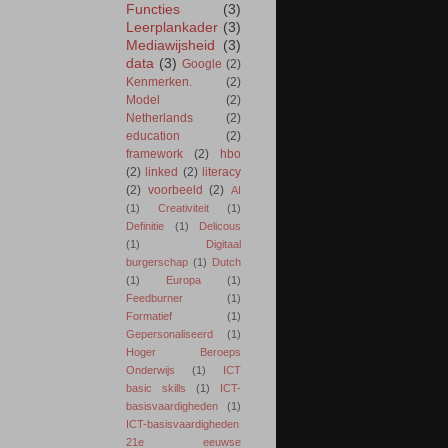
Functies
(3)
Leerplankader
(3)
Mediawijsheid
(3)
data
(3)
Google
(2)
Kenmerken.
(2)
Model
(2)
Netherlands
(2)
education
(2)
framework
(2)
hbo
(2)
linked
(2)
literacy
(2)
voorbeeld
(2)
AI
(1)
Creativiteit
(1)
Definitie
(1)
Delicous
(1)
Digitaal
burgerschap
(1)
Dutch
(1)
Europa
(1)
Feedburner
(1)
Formatief
(1)
Gepersonaliseerd
(1)
Hoger Beroeps
Onderwijs
(1)
ICT
basic skills
(1)
ICT-
basisvaardigheden
(1)
ICT-basisvaardigheden
21e eeuwse